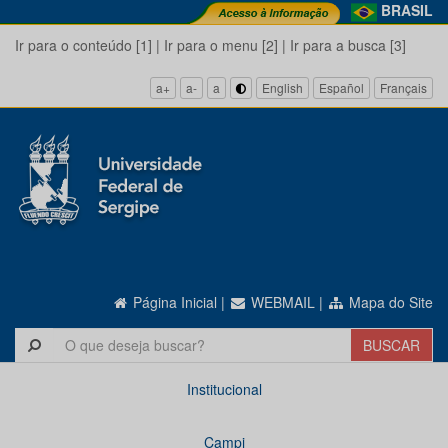
BRASIL
Ir para o conteúdo [1]
|
Ir para o menu [2]
|
Ir para a busca [3]
a+
a-
a
English
Español
Français
Página Inicial
|
WEBMAIL
|
Mapa do Site
Institucional
Campi