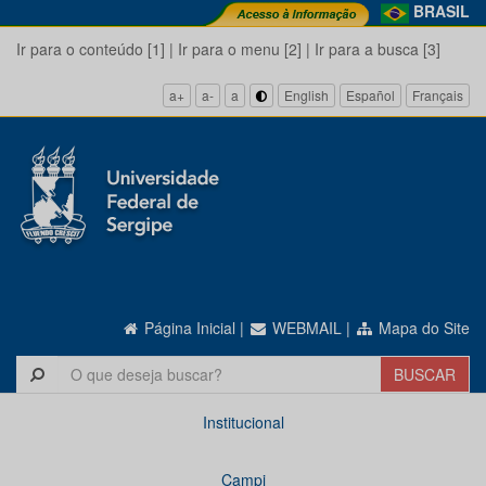
BRASIL
Ir para o conteúdo [1]
|
Ir para o menu [2]
|
Ir para a busca [3]
a+
a-
a
English
Español
Français
Página Inicial
|
WEBMAIL
|
Mapa do Site
Institucional
Campi