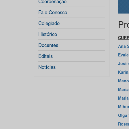
Coordenação
Fale Conosco
Pr
Colegiado
Histórico
CURR
Docentes
Ana S
Evale
Editais
Josim
Notícias
Karin
Manoe
Maria
Maria
Mibur
Olga 
Rosem