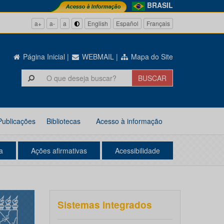
BRASIL
a+
a-
a
English
Español
Français
Página Inicial
|
WEBMAIL
|
Mapa do Site
Publicações
Bibliotecas
Acesso à informação
a
Ações afirmativas
Acessibilidade
Sistemas integrados