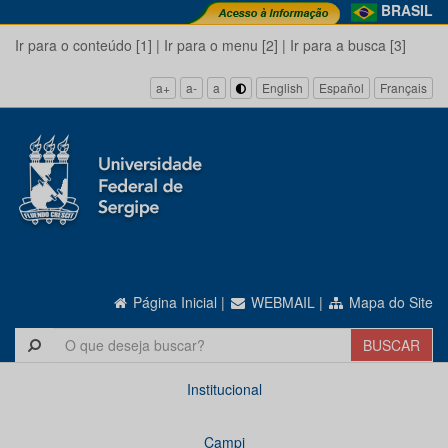
BRASIL
Ir para o conteúdo [1]
|
Ir para o menu [2]
|
Ir para a busca [3]
a+
a-
a
English
Español
Français
Página Inicial
|
WEBMAIL
|
Mapa do Site
Institucional
Campi