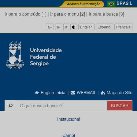
BRASIL
Ir para o conteúdo [1]
|
Ir para o menu [2]
|
Ir para a busca [3]
a+
a-
a
English
Español
Français
Página Inicial
|
WEBMAIL
|
Mapa do Site
Institucional
Campi