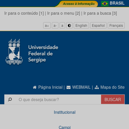
BRASIL
Ir para o conteúdo [1]
|
Ir para o menu [2]
|
Ir para a busca [3]
a+
a-
a
English
Español
Français
Página Inicial
|
WEBMAIL
|
Mapa do Site
Institucional
Campi