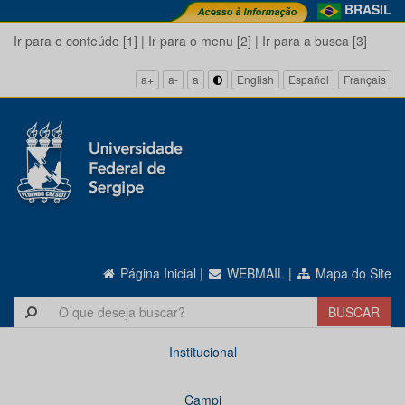
BRASIL
Ir para o conteúdo [1]
|
Ir para o menu [2]
|
Ir para a busca [3]
a+
a-
a
English
Español
Français
Página Inicial
|
WEBMAIL
|
Mapa do Site
Institucional
Campi